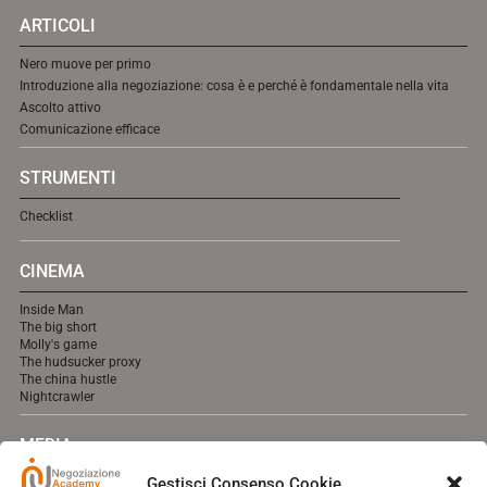
ARTICOLI
Nero muove per primo
Introduzione alla negoziazione: cosa è e perché è fondamentale nella vita
Ascolto attivo
Comunicazione efficace
STRUMENTI
Checklist
CINEMA
Inside Man
The big short
Molly's game
The hudsucker proxy
The china hustle
Nightcrawler
MEDIA
Gestisci Consenso Cookie
A breve online.