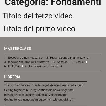
Categoria:
Fondamenti
Titolo del terzo video
Titolo del primo video
MASTERCLASS
1 - Negoziare o non negoziare
2 - Preparazione e pianificazione
3 - Discussione, proposta, trattativa
4 - Accordo
5 - Debrief
6 - Follow-up
7 - Archiviazione
Emozioni
LIBRERIA
The point of the deal: how to negotiate when yes is not enough
Getting togheter: building relationship as we negotiate
Beyond reason: using emotions as you negotiate
Getting to yes: negotiating agreement without giving in