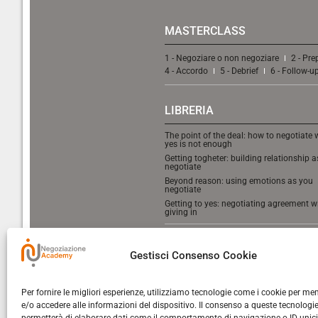
MASTERCLASS
1 - Negoziare o non negoziare
2 - Pre
4 - Accordo
5 - Debrief
6 - Follow-u
LIBRERIA
The point of the deal: how to negotiate
yes is not enough
Getting togheter: building relationship 
negotiate
Beyond reason: using emotions as you
negotiate
Getting to yes: negotiating agreement w
giving in
STRUMENTI
Gestisci Consenso Cookie
Checklist
Per fornire le migliori esperienze, utilizziamo tecnologie come i cookie per m
e/o accedere alle informazioni del dispositivo. Il consenso a queste tecnologie