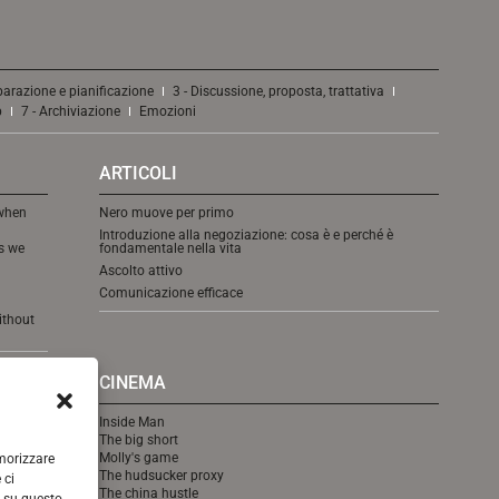
parazione e pianificazione
3 - Discussione, proposta, trattativa
p
7 - Archiviazione
Emozioni
ARTICOLI
 when
Nero muove per primo
Introduzione alla negoziazione: cosa è e perché è
as we
fondamentale nella vita
Ascolto attivo
Comunicazione efficace
ithout
CINEMA
Inside Man
The big short
Molly's game
emorizzare
The hudsucker proxy
 ci
The china hustle