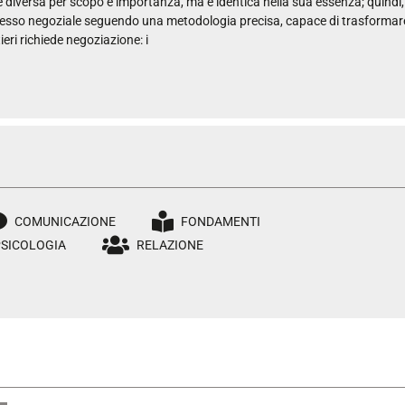
diversa per scopo e importanza, ma è identica nella sua essenza; quindi,
processo negoziale seguendo una metodologia precisa, capace di trasformar
ieri richiede negoziazione: i
COMUNICAZIONE
FONDAMENTI
PSICOLOGIA
RELAZIONE