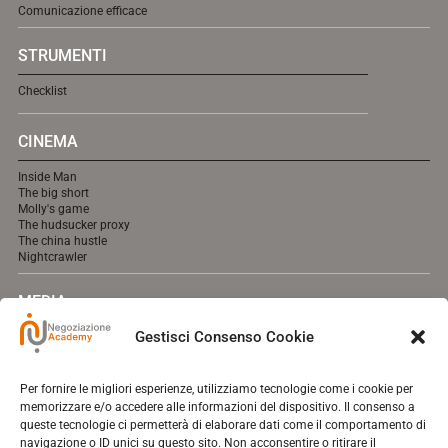
Comunicazione efficace
STRUMENTI
Checklist
CINEMA
Inside Man
The big short
Molly's game
The hudsucker proxy
The china hustle
Nightcrawler
MEDIA
Gestisci Consenso Cookie
A breve online.
Per fornire le migliori esperienze, utilizziamo tecnologie come i cookie per
memorizzare e/o accedere alle informazioni del dispositivo. Il consenso a
Contatti
queste tecnologie ci permetterà di elaborare dati come il comportamento di
navigazione o ID unici su questo sito. Non acconsentire o ritirare il
Chi Sono