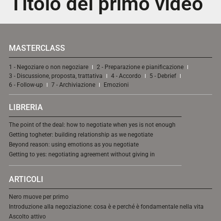
Titolo del primo video
MASTERCLASS
1 - Negoziare o non negoziare
2 - Preparazione e pianificazione
3 - Discussione, proposta, trattativa
4 - Accordo
5 - Debrief
6 - Follow-up
7 - Archiviazione
Emozioni
LIBRERIA
The point of the deal: how to negotiate when yes is not enough
Getting togheter: building relationship as we negotiate
Beyond reason: using emotions as you negotiate
Getting to yes: negotiating agreement without giving in
ARTICOLI
Nero muove per primo
Introduzione alla negoziazione: cosa è e perché è fondamentale nella vita
Ascolto attivo